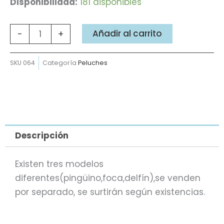
Animales
Disponibilidad:
181 disponibles
antartida
stdo.
Añadir al carrito
-
+
cantidad
SKU
064
Categoría
Peluches
Descripción
Existen tres modelos
diferentes(pingüino,foca,delfín),se venden
por separado, se surtirán según existencias.