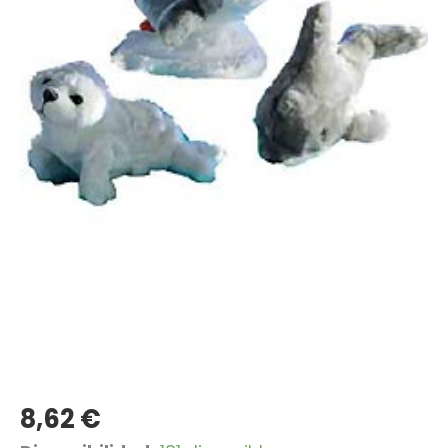
8,62
€