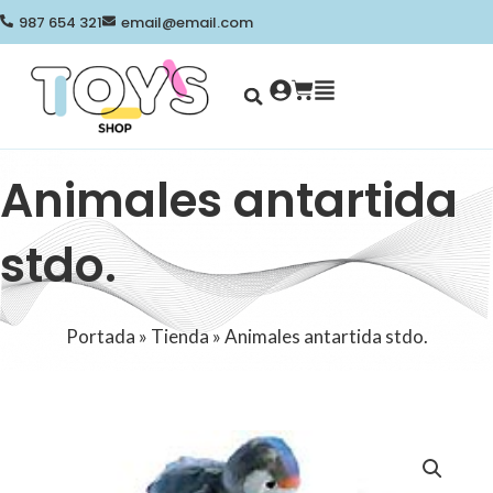
Ir
987 654 321
email@email.com
al
contenido
Search
Cart
Animales antartida
stdo.
Portada
»
Tienda
»
Animales antartida stdo.