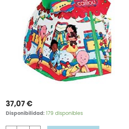
37,07
€
Casita
Disponibilidad:
179 disponibles
Caillou