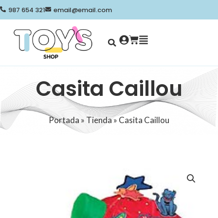
Ir
987 654 321
email@email.com
al
contenido
Search
Cart
Casita Caillou
Portada
»
Tienda
»
Casita Caillou