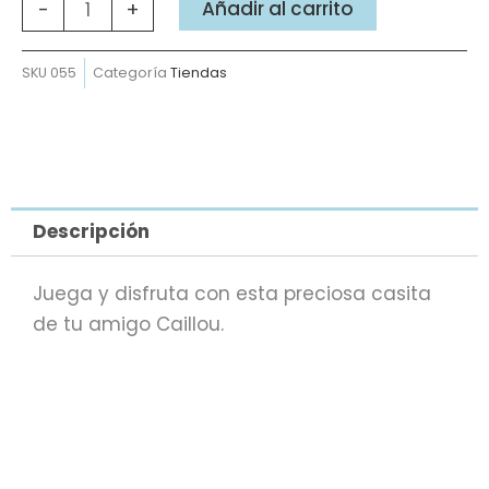
cantidad
Añadir al carrito
-
+
SKU
055
Categoría
Tiendas
Descripción
Juega y disfruta con esta preciosa casita
de tu amigo Caillou.