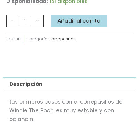
Correpasillos
Disponibilidad:
151 disponibles
deluxe
Winnie
Añadir al carrito
-
+
The
pooh
SKU
043
Categoría
Correpasillos
cantidad
Descripción
tus primeros pasos con el correpasillos de
Winnie The Pooh, es muy estable y con
balancín.