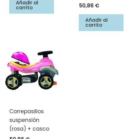
Añadir al
50,86
€
carrito
Añadir al
carrito
Correpasillos
suspensión
(rosa) + casco