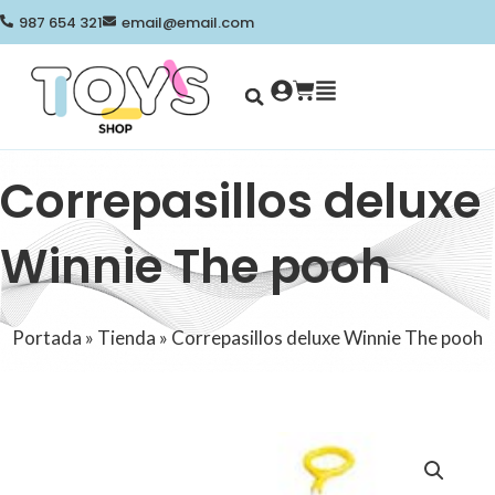
Ir
987 654 321
email@email.com
al
contenido
Search
Cart
Correpasillos deluxe
Winnie The pooh
Portada
»
Tienda
»
Correpasillos deluxe Winnie The pooh