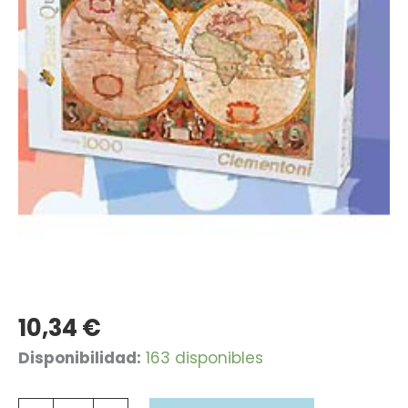
10,34
€
Puzzles
Disponibilidad:
163 disponibles
1000