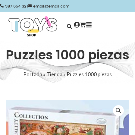
Ir
987 654 321
email@email.com
al
contenido
Search
Cart
Puzzles 1000 piezas
Portada
»
Tienda
»
Puzzles 1000 piezas