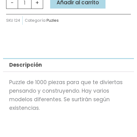
piezas
Añadir al carrito
-
+
cantidad
SKU
124
Categoría
Puzles
Descripción
Puzzle de 1000 piezas para que te diviertas
pensando y construyendo. Hay varios
modelos diferentes. Se surtirán según
existencias.