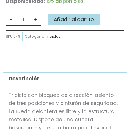
Triciclo
Disponibilidad:
195 disponibles
Familia
Telerín
Añadir al carrito
-
+
cantidad
SKU
048
Categoría
Triciclos
Descripción
Triciclo con bloqueo de dirección, asiento
de tres posiciones y cinturón de seguridad.
La rueda delantera es libre y la estructura
metálica. Dispone de una cubeta
basculante y de una barra para llevar al