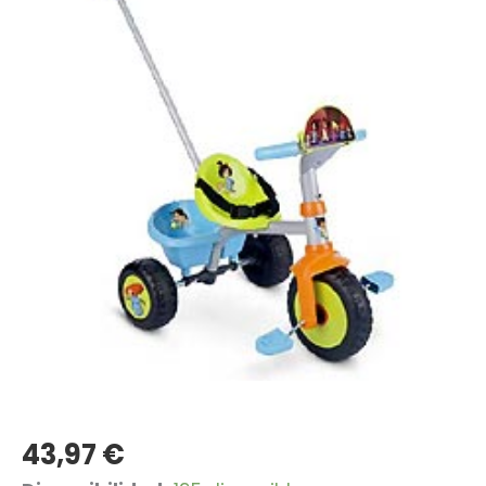
43,97
€