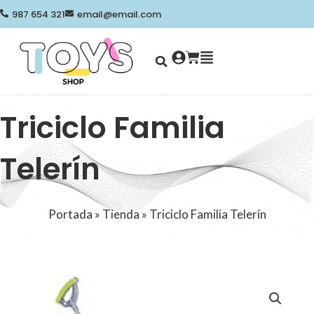
Ir
987 654 321
email@email.com
al
contenido
Search
Cart
Triciclo Familia
Telerín
Portada
»
Tienda
»
Triciclo Familia Telerín