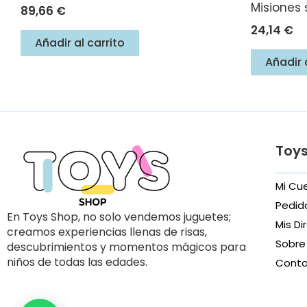
Misiones 
89,66
€
24,14
€
Añadir al carrito
Añadir 
Toy
Mi Cu
Pedid
En Toys Shop, no solo vendemos juguetes;
Mis Di
creamos experiencias llenas de risas,
Sobre
descubrimientos y momentos mágicos para
niños de todas las edades.
Cont