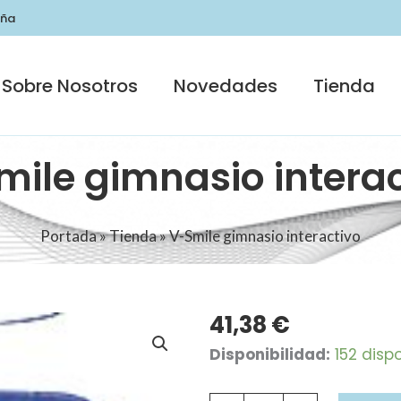
uña
Sobre Nosotros
Novedades
Tienda
mile gimnasio interac
Portada
»
Tienda
»
V-Smile gimnasio interactivo
41,38
€
V-
Disponibilidad:
152 disp
Smile