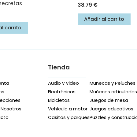
secretas
38,79
€
Añadir al carrito
al carrito
s
Tienda
enta
Audio y Video
Muñecas y Peluches
os
Electrónicos
Muñecos articulado
recciones
Bicicletas
Juegos de mesa
 Nosotros
Vehículo a motor
Juegos educativos
acto
Casitas y parques
Puzzles y construcci