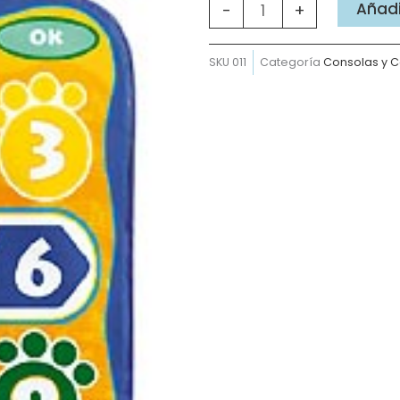
gimnasio
Añadir
-
+
interactivo
cantidad
SKU
011
Categoría
Consolas y C