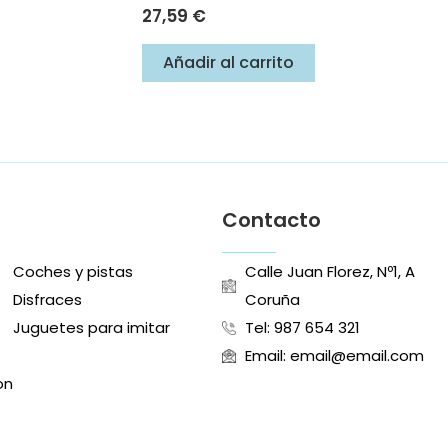
27,59
€
Añadir al carrito
Contacto
Coches y pistas
Calle Juan Florez, Nº1, A
s
Disfraces
Coruña
Juguetes para imitar
Tel: 987 654 321
Email: email@email.com
on