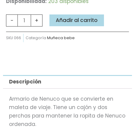
Armario
Disponibilidad:
203 disponibles
maletín
Nenuco
Añadir al carrito
-
+
cantidad
SKU
066
Categoría
Muñeca bebe
Descripción
Armario de Nenuco que se convierte en
maleta de viaje. Tiene un cajón y dos
perchas para mantener la ropita de Nenuco
ordenada.