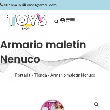
Ir
987 654 321
email@email.com
al
contenido
Search
Cart
Armario maletín
Nenuco
Portada
»
Tienda
»
Armario maletín Nenuco