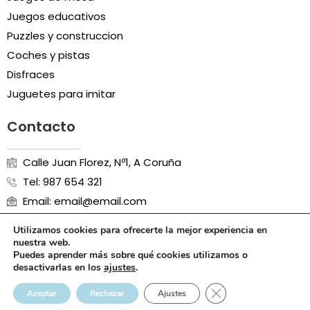
Juegos educativos
Puzzles y construccion
Coches y pistas
Disfraces
Juguetes para imitar
Contacto
Calle Juan Florez, Nº1, A Coruña
Tel: 987 654 321
Email: email@email.com
Utilizamos cookies para ofrecerte la mejor experiencia en
nuestra web.
Puedes aprender más sobre qué cookies utilizamos o
Aviso Legal
Política de Cookies
Política de Privacidad
desactivarlas en los
ajustes
.
Términos y Condiciones
Cerrar el banner de 
Aceptar
Rechazar
Ajustes
Copyright 2024. Desarrollado por Distrito K