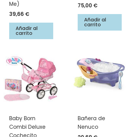
Me)
75,00
€
39,66
€
Añadir al
carrito
Añadir al
carrito
Baby Born
Bañera de
Combi Deluxe
Nenuco
Cochecito