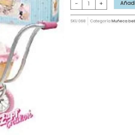
Cochecito
Añadir
-
+
Combi
Clásico
SKU
068
Categoría
Muñeca be
cantidad