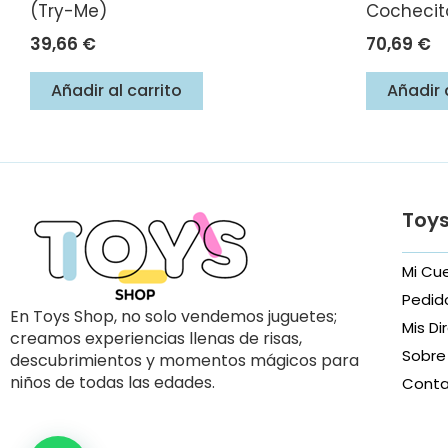
(Try-Me)
Cochecit
39,66
€
70,69
€
Añadir al carrito
Añadir 
Toy
Mi Cu
Pedid
En Toys Shop, no solo vendemos juguetes;
Mis Di
creamos experiencias llenas de risas,
Sobre
descubrimientos y momentos mágicos para
niños de todas las edades.
Cont