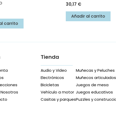
o
30,17
€
Añadir al carrito
al carrito
s
Tienda
enta
Audio y Video
Muñecas y Peluches
os
Electrónicos
Muñecos articulado
recciones
Bicicletas
Juegos de mesa
 Nosotros
Vehículo a motor
Juegos educativos
acto
Casitas y parques
Puzzles y construcci