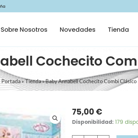
uña
Sobre Nosotros
Novedades
Tienda
abell Cochecito Comb
Portada
»
Tienda
»
Baby Annabell Cochecito Combi Clásico
75,00
€
Baby
Disponibilidad:
179 disp
Annabell