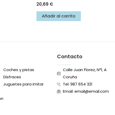
20,69
€
Añadir al carrito
Contacto
Coches y pistas
Calle Juan Florez, Nº1, A
s
Disfraces
Coruña
Juguetes para imitar
Tel: 987 654 321
Email: email@email.com
on